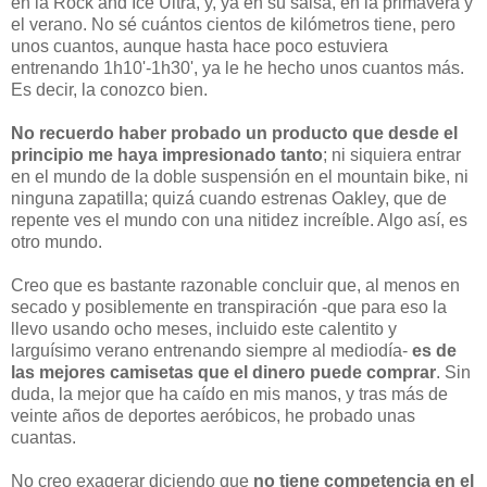
en la Rock and Ice Ultra, y, ya en su salsa, en la primavera y
el verano. No sé cuántos cientos de kilómetros tiene, pero
unos cuantos, aunque hasta hace poco estuviera
entrenando 1h10'-1h30', ya le he hecho unos cuantos más.
Es decir, la conozco bien.
No recuerdo haber probado un producto que desde el
principio me haya impresionado tanto
; ni siquiera entrar
en el mundo de la doble suspensión en el mountain bike, ni
ninguna zapatilla; quizá cuando estrenas Oakley, que de
repente ves el mundo con una nitidez increíble. Algo así, es
otro mundo.
Creo que es bastante razonable concluir que, al menos en
secado y posiblemente en transpiración -que para eso la
llevo usando ocho meses, incluido este calentito y
larguísimo verano entrenando siempre al mediodía-
es de
las mejores camisetas que el dinero puede comprar
. Sin
duda, la mejor que ha caído en mis manos, y tras más de
veinte años de deportes aeróbicos, he probado unas
cuantas.
No creo exagerar diciendo que
no tiene competencia en el